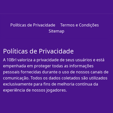
Políticas de Privacidade
Termos e Condições
Sitemap
Políticas de Privacidade
A 10Brl valoriza a privacidade de seus usuários e está
empenhada em proteger todas as informações
pessoais fornecidas durante o uso de nossos canais de
comunicação. Todos os dados coletados são utilizados
exclusivamente para fins de melhoria contínua da
experiência de nossos jogadores.