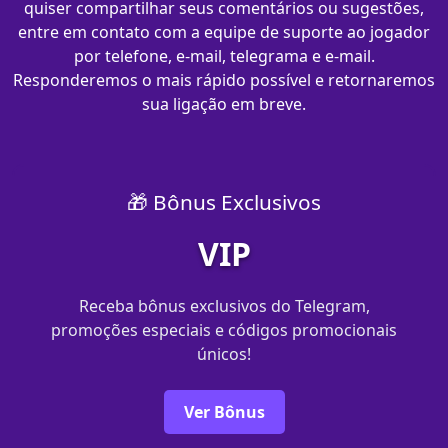
quiser compartilhar seus comentários ou sugestões,
entre em contato com a equipe de suporte ao jogador
por telefone, e-mail, telegrama e e-mail.
Responderemos o mais rápido possível e retornaremos
sua ligação em breve.
🎁 Bônus Exclusivos
VIP
Receba bônus exclusivos do Telegram,
promoções especiais e códigos promocionais
únicos!
Ver Bônus