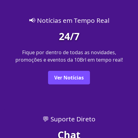
📢 Notícias em Tempo Real
24/7
Fique por dentro de todas as novidades,
promoções e eventos da 10Brl em tempo real!
Ver Notícias
💬 Suporte Direto
Chat