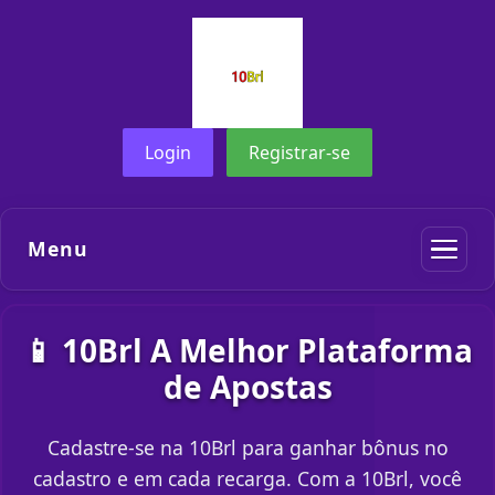
Login
Registrar-se
Menu
📱 10Brl A Melhor Plataforma
de Apostas
Cadastre-se na 10Brl para ganhar bônus no
cadastro e em cada recarga. Com a 10Brl, você