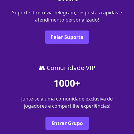
Suporte direto via Telegram, respostas rápidas e
atendimento personalizado!
Falar Suporte
👥 Comunidade VIP
1000+
Junte-se a uma comunidade exclusiva de
jogadores e compartilhe experiências!
Entrar Grupo