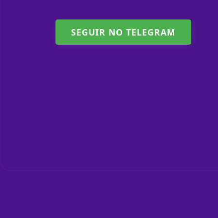
SEGUIR NO TELEGRAM