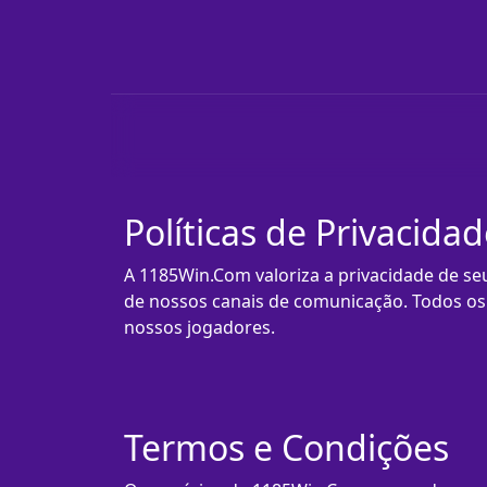
Políticas de Privacida
A 1185Win.Com valoriza a privacidade de s
de nossos canais de comunicação. Todos os 
nossos jogadores.
Termos e Condições