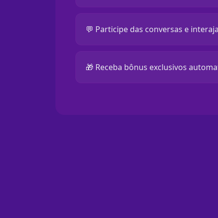
💬 Participe das conversas e interaj
🎁 Receba bônus exclusivos autom