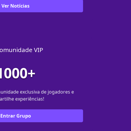
Ver Notícias
Comunidade VIP
1000+
unidade exclusiva de jogadores e
rtilhe experiências!
Entrar Grupo