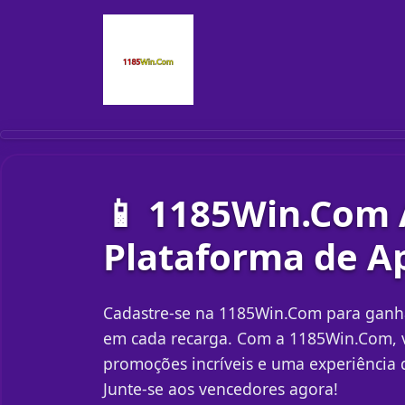
📱 1185Win.Com 
Plataforma de A
Cadastre-se na 1185Win.Com para ganh
em cada recarga. Com a 1185Win.Com, 
promoções incríveis e uma experiência d
Junte-se aos vencedores agora!