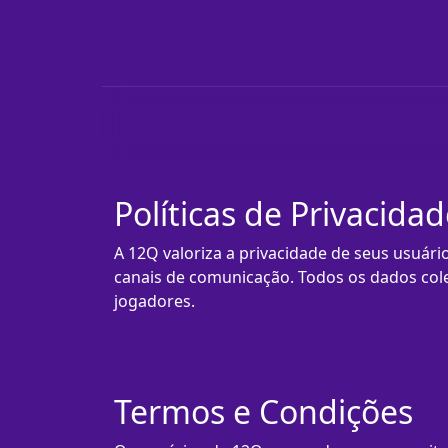
Políticas de Privacida
A 12Q valoriza a privacidade de seus usuár
canais de comunicação. Todos os dados cole
jogadores.
Termos e Condições