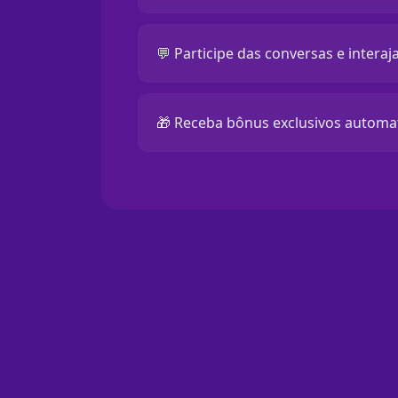
💬 Participe das conversas e interaj
🎁 Receba bônus exclusivos autom