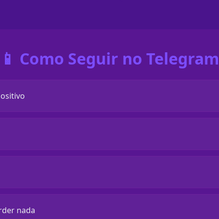
📱 Como Seguir no Telegram
ositivo
erder nada