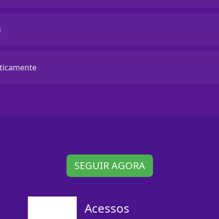
a
aticamente
SEGUIR AGORA
Acessos