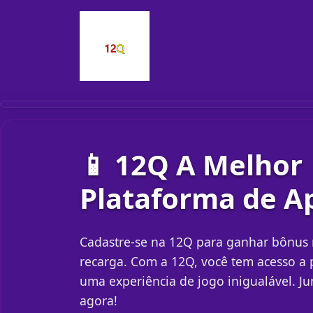
📱 12Q A Melhor
Plataforma de A
Cadastre-se na 12Q para ganhar bônus 
recarga. Com a 12Q, você tem acesso a 
uma experiência de jogo inigualável. J
agora!