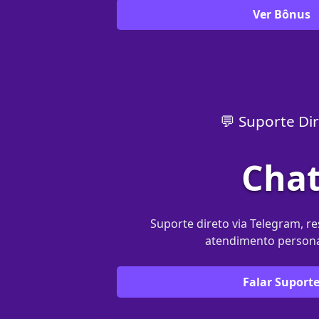
Ver Bônus
💬 Suporte Di
Cha
Suporte direto via Telegram, r
atendimento persona
Falar Suport