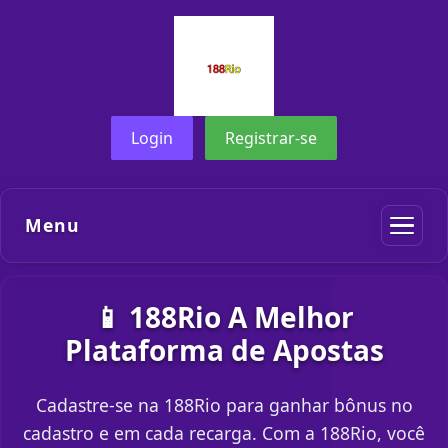
Login
Registrar-se
Menu
📱 188Rio A Melhor
Plataforma de Apostas
Cadastre-se na 188Rio para ganhar bônus no
cadastro e em cada recarga. Com a 188Rio, você