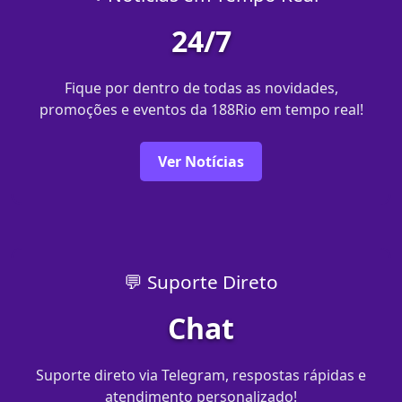
24/7
Fique por dentro de todas as novidades,
promoções e eventos da 188Rio em tempo real!
Ver Notícias
💬 Suporte Direto
Chat
Suporte direto via Telegram, respostas rápidas e
atendimento personalizado!