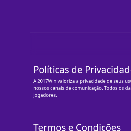
Políticas de Privacida
A 2017Win valoriza a privacidade de seus u
nossos canais de comunicação. Todos os dad
jogadores.
Termos e Condições