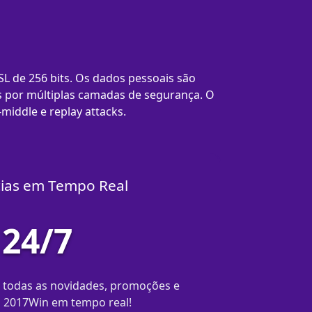
SL de 256 bits. Os dados pessoais são
s por múltiplas camadas de segurança. O
iddle e replay attacks.
cias em Tempo Real
24/7
e todas as novidades, promoções e
 2017Win em tempo real!