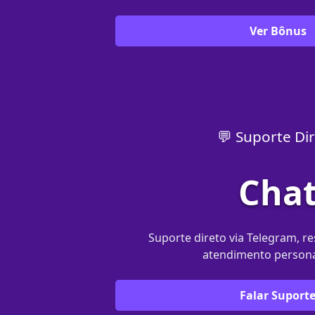
Ver Bônus
💬 Suporte Di
Cha
Suporte direto via Telegram, r
atendimento persona
Falar Suport