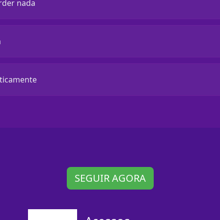
erder nada
a
aticamente
SEGUIR AGORA