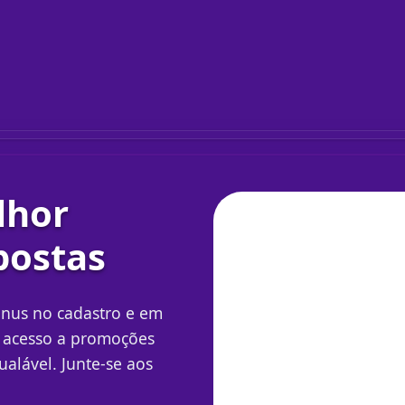
lhor
postas
nus no cadastro e em
 acesso a promoções
ualável. Junte-se aos