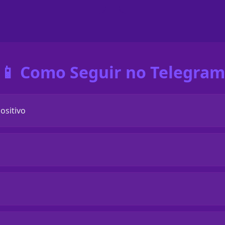
📱 Como Seguir no Telegram
ositivo