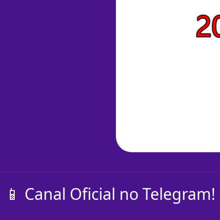
📱 Canal Oficial no Telegram!