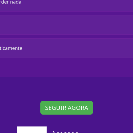
erder nada
a
aticamente
SEGUIR AGORA