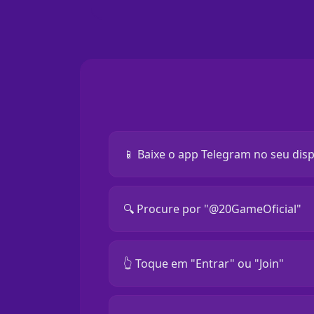
📱 Baixe o app Telegram no seu disp
🔍 Procure por "@20GameOficial"
👆 Toque em "Entrar" ou "Join"