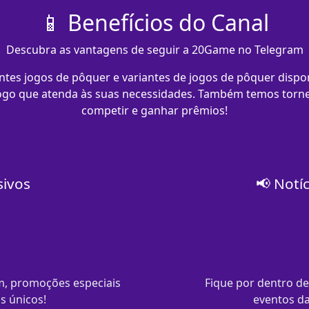
📱 Benefícios do Canal
Descubra as vantagens de seguir a 20Game no Telegram
rentes jogos de pôquer e variantes de jogos de pôquer dis
ogo que atenda às suas necessidades. Também temos torn
competir e ganhar prêmios!
sivos
📢 Notí
m, promoções especiais
Fique por dentro d
s únicos!
eventos d