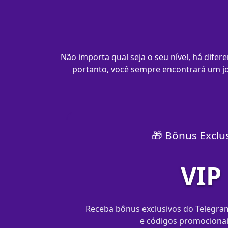
Não importa qual seja o seu nível, há dife
portanto, você sempre encontrará um j
🎁 Bônus Exclu
VIP
Receba bônus exclusivos do Telegra
e códigos promocionai