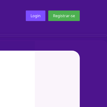
Login
Registrar-se