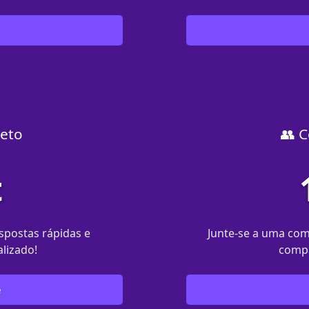
reto
👥 
t
espostas rápidas e
Junte-se a uma com
lizado!
compa
e