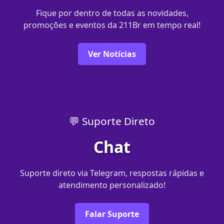
Fique por dentro de todas as novidades,
promoções e eventos da 211Br em tempo real!
Ver Notícias
💬 Suporte Direto
Chat
Suporte direto via Telegram, respostas rápidas e
atendimento personalizado!
Falar Suporte