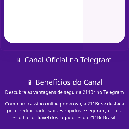
📱 Canal Oficial no Telegram!
📱 Benefícios do Canal
Descubra as vantagens de seguir a 211Br no Telegram
Como um cassino online poderoso, a 211Br se destaca
pela credibilidade, saques rápidos e segurança — é a
escolha confiável dos jogadores da 211Br Brasil .