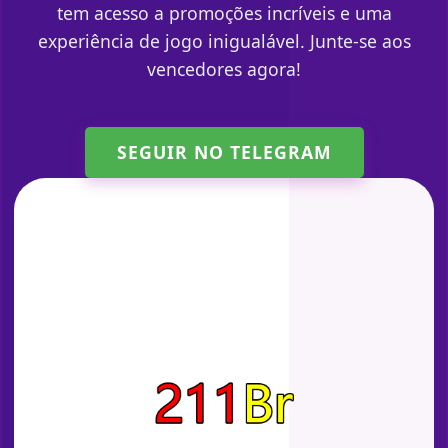
tem acesso a promoções incríveis e uma
experiência de jogo inigualável. Junte-se aos
vencedores agora!
SEGUIR NO TELEGRAM