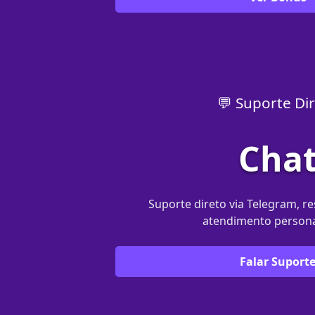
💬 Suporte Di
Cha
Suporte direto via Telegram, r
atendimento persona
Falar Suport