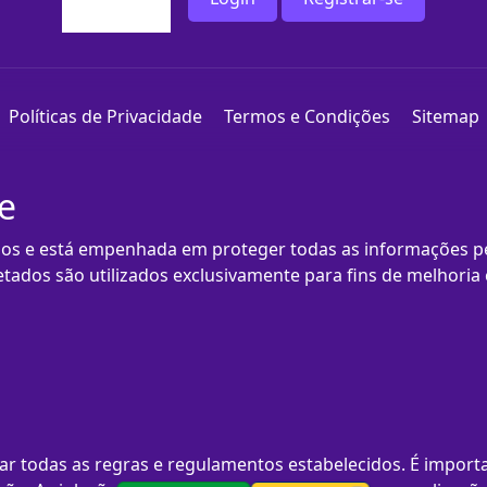
Políticas de Privacidade
Termos e Condições
Sitemap
de
rios e está empenhada em proteger todas as informações p
tados são utilizados exclusivamente para fins de melhoria
 todas as regras e regulamentos estabelecidos. É importa