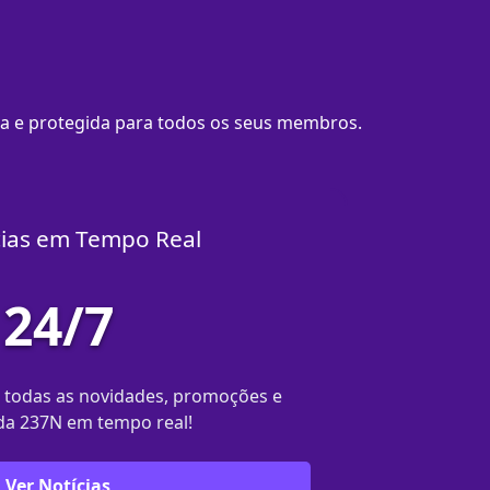
a e protegida para todos os seus membros.
cias em Tempo Real
24/7
e todas as novidades, promoções e
da 237N em tempo real!
Ver Notícias