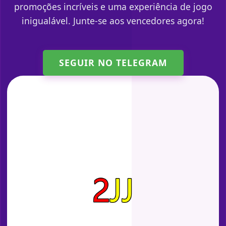
promoções incríveis e uma experiência de jogo
inigualável. Junte-se aos vencedores agora!
SEGUIR NO TELEGRAM