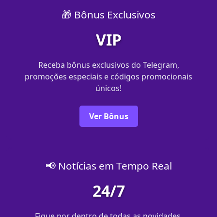
🎁 Bônus Exclusivos
VIP
Receba bônus exclusivos do Telegram,
promoções especiais e códigos promocionais
únicos!
Ver Bônus
📢 Notícias em Tempo Real
24/7
Fique por dentro de todas as novidades,