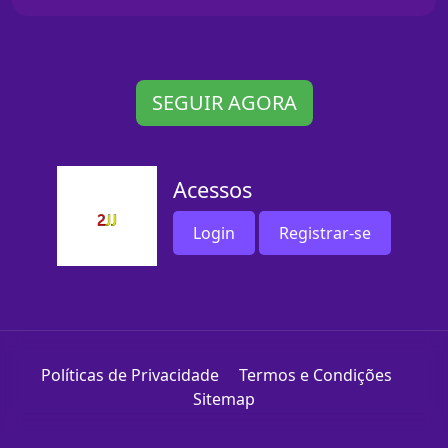
SEGUIR AGORA
Acessos
Login
Registrar-se
Políticas de Privacidade
Termos e Condições
Sitemap