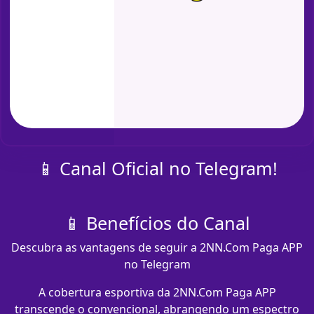
📱 Canal Oficial no Telegram!
📱 Benefícios do Canal
Descubra as vantagens de seguir a 2NN.Com Paga APP
no Telegram
A cobertura esportiva da 2NN.Com Paga APP
transcende o convencional, abrangendo um espectro