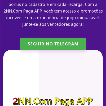
bônus no cadastro e em cada recarga. Com a
2NN.Com Paga APP, você tem acesso a promoções
incríveis e uma experiência de jogo inigualável.
Junte-se aos vencedores agora!
SEGUIR NO TELEGRAM