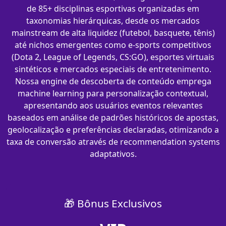
de 85+ disciplinas esportivas organizadas em
taxonomias hierárquicas, desde os mercados
mainstream de alta liquidez (futebol, basquete, tênis)
até nichos emergentes como e-sports competitivos
(Dota 2, League of Legends, CS:GO), esportes virtuais
sintéticos e mercados especiais de entretenimento.
Nossa engine de descoberta de conteúdo emprega
machine learning para personalização contextual,
apresentando aos usuários eventos relevantes
baseados em análise de padrões históricos de apostas,
geolocalização e preferências declaradas, otimizando a
taxa de conversão através de recommendation systems
adaptativos.
🎁 Bônus Exclusivos