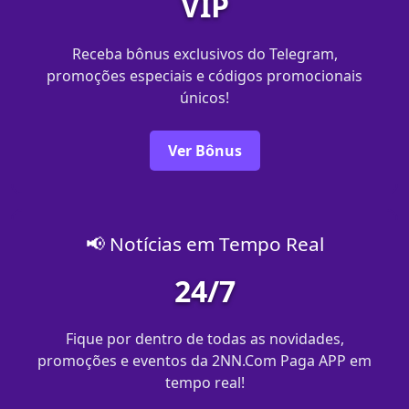
VIP
Receba bônus exclusivos do Telegram,
promoções especiais e códigos promocionais
únicos!
Ver Bônus
📢 Notícias em Tempo Real
24/7
Fique por dentro de todas as novidades,
promoções e eventos da 2NN.Com Paga APP em
tempo real!