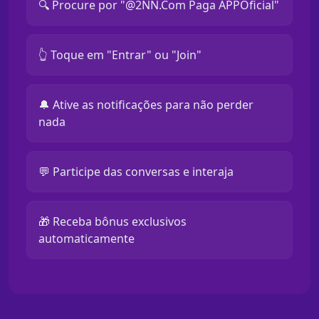
🔍 Procure por "@2NN.Com Paga APPOficial"
👆 Toque em "Entrar" ou "Join"
🔔 Ative as notificações para não perder
nada
💬 Participe das conversas e interaja
🎁 Receba bônus exclusivos
automaticamente