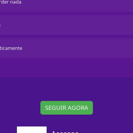
erder nada
a
aticamente
SEGUIR AGORA