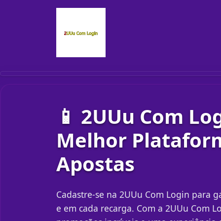
📱 2UUu Com Log
Melhor Platafor
Apostas
Cadastre-se na 2UUu Com Login para g
e em cada recarga. Com a 2UUu Com Log