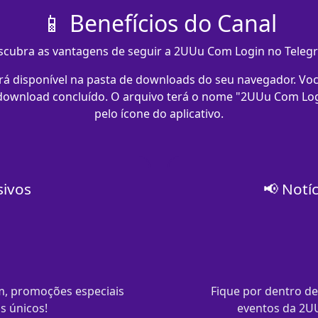
📱 Benefícios do Canal
scubra as vantagens de seguir a 2UUu Com Login no Teleg
rá disponível na pasta de downloads do seu navegador. Vo
ownload concluído. O arquivo terá o nome "2UUu Com Login
pelo ícone do aplicativo.
sivos
📢 Notí
m, promoções especiais
Fique por dentro d
s únicos!
eventos da 2U