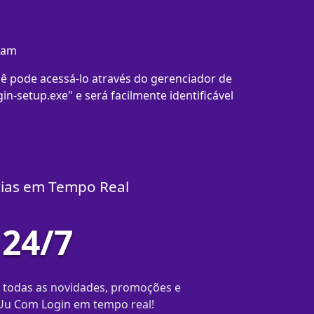
ram
cê pode acessá-lo através do gerenciador de
-setup.exe" e será facilmente identificável
cias em Tempo Real
24/7
e todas as novidades, promoções e
Uu Com Login em tempo real!