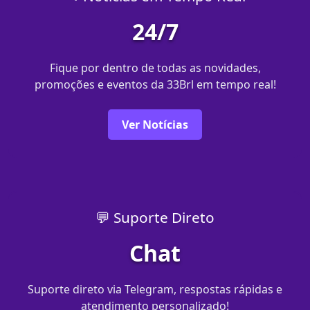
24/7
Fique por dentro de todas as novidades,
promoções e eventos da 33Brl em tempo real!
Ver Notícias
💬 Suporte Direto
Chat
Suporte direto via Telegram, respostas rápidas e
atendimento personalizado!