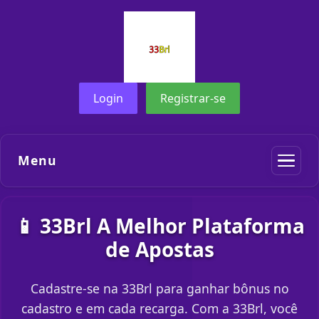
Login
Registrar-se
Menu
📱 33Brl A Melhor Plataforma
de Apostas
Cadastre-se na 33Brl para ganhar bônus no
cadastro e em cada recarga. Com a 33Brl, você