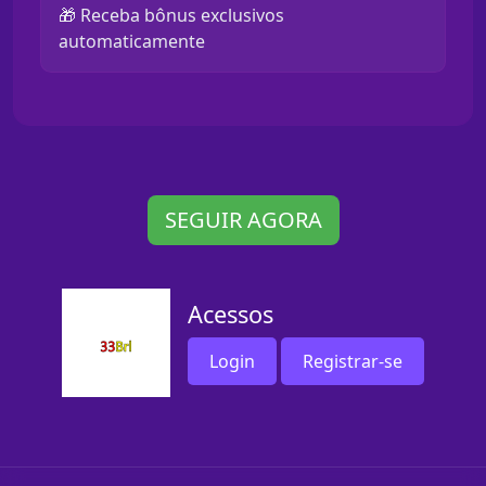
🎁 Receba bônus exclusivos
automaticamente
SEGUIR AGORA
Acessos
Login
Registrar-se