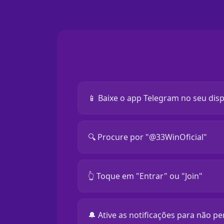
📱 Baixe o app Telegram no seu disp
🔍 Procure por "@33WinOficial"
👆 Toque em "Entrar" ou "Join"
🔔 Ative as notificações para não p