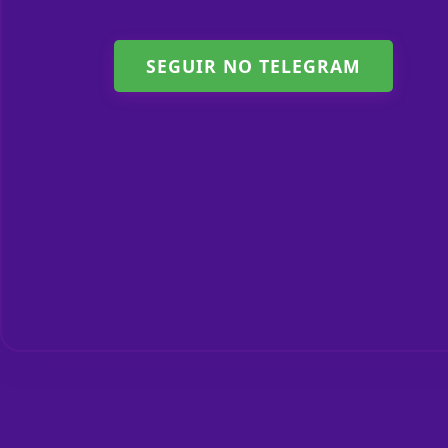
SEGUIR NO TELEGRAM