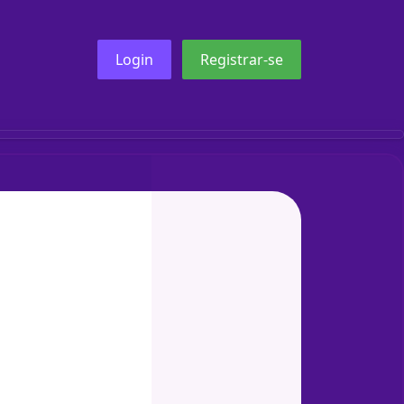
Login
Registrar-se