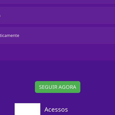
a
aticamente
SEGUIR AGORA
Acessos