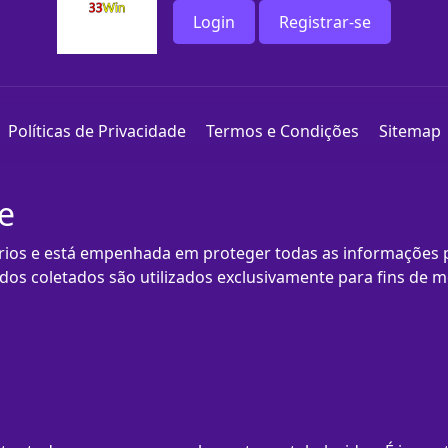
Login
Registrar-se
Políticas de Privacidade
Termos e Condições
Sitemap
de
ários e está empenhada em proteger todas as informações 
os coletados são utilizados exclusivamente para fins de m