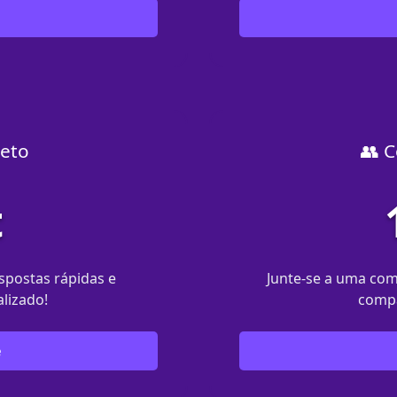
reto
👥 
t
espostas rápidas e
Junte-se a uma com
lizado!
compa
e