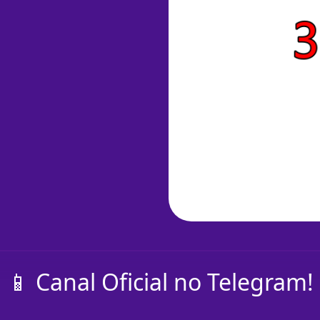
📱 Canal Oficial no Telegram!