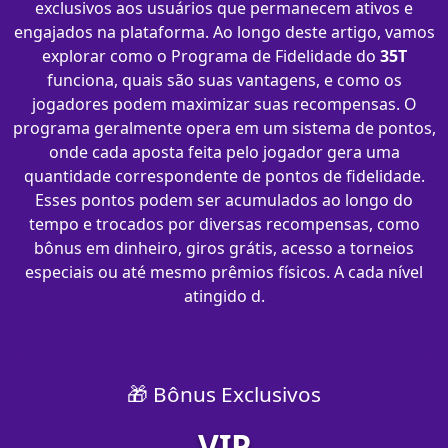
exclusivos aos usuários que permanecem ativos e
engajados na plataforma. Ao longo deste artigo, vamos
explorar como o Programa de Fidelidade do
35T
funciona, quais são suas vantagens, e como os
jogadores podem maximizar suas recompensas. O
programa geralmente opera em um sistema de pontos,
onde cada aposta feita pelo jogador gera uma
quantidade correspondente de pontos de fidelidade.
Esses pontos podem ser acumulados ao longo do
tempo e trocados por diversas recompensas, como
bônus em dinheiro, giros grátis, acesso a torneios
especiais ou até mesmo prêmios físicos. A cada nível
atingido d.
🎁 Bônus Exclusivos
VIP