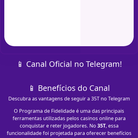
📱 Canal Oficial no Telegram!
📱 Benefícios do Canal
Descubra as vantagens de seguir a 35T no Telegram
O Programa de Fidelidade é uma das principais
ferramentas utilizadas pelos casinos online para
conquistar e reter jogadores. No
35T
, essa
funcionalidade foi projetada para oferecer benefícios