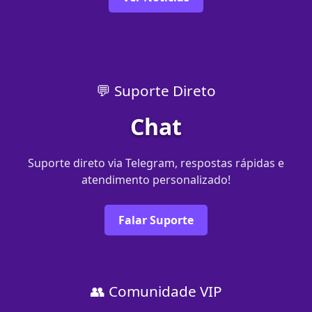
💬 Suporte Direto
Chat
Suporte direto via Telegram, respostas rápidas e
atendimento personalizado!
Falar Suporte
👥 Comunidade VIP