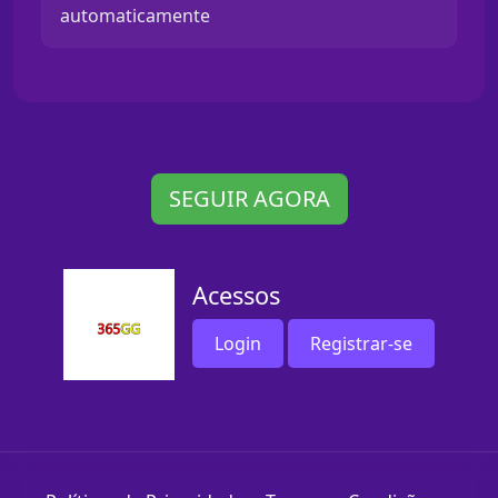
automaticamente
SEGUIR AGORA
Acessos
Login
Registrar-se