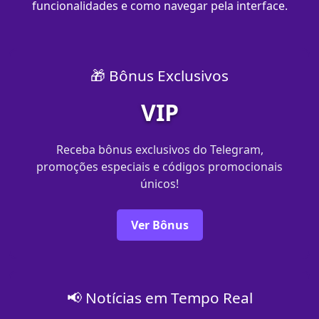
funcionalidades e como navegar pela interface.
🎁 Bônus Exclusivos
VIP
Receba bônus exclusivos do Telegram,
promoções especiais e códigos promocionais
únicos!
Ver Bônus
📢 Notícias em Tempo Real