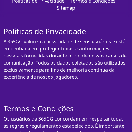
Políticas de Privacidade
Termos e Condições
Sitemap
Políticas de Privacidade
A 365GG valoriza a privacidade de seus usuários e está
empenhada em proteger todas as informações
pessoais fornecidas durante o uso de nossos canais de
comunicação. Todos os dados coletados são utilizados
exclusivamente para fins de melhoria contínua da
experiência de nossos jogadores.
Termos e Condições
Os usuários da 365GG concordam em respeitar todas
as regras e regulamentos estabelecidos. É importante