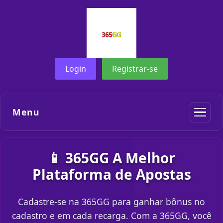
Login
Registrar-se
Menu
📱 365GG A Melhor
Plataforma de Apostas
Cadastre-se na 365GG para ganhar bônus no
cadastro e em cada recarga. Com a 365GG, você