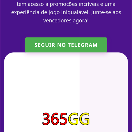
tem acesso a promoções incríveis e uma
experiência de jogo inigualável. Junte-se aos
vencedores agora!
SEGUIR NO TELEGRAM