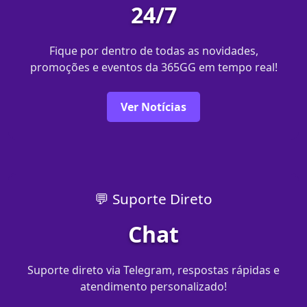
24/7
Fique por dentro de todas as novidades,
promoções e eventos da 365GG em tempo real!
Ver Notícias
💬 Suporte Direto
Chat
Suporte direto via Telegram, respostas rápidas e
atendimento personalizado!