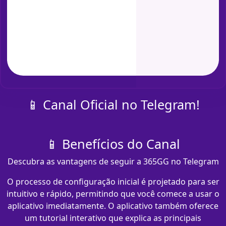
📱 Canal Oficial no Telegram!
📱 Benefícios do Canal
Descubra as vantagens de seguir a 365GG no Telegram
O processo de configuração inicial é projetado para ser
intuitivo e rápido, permitindo que você comece a usar o
aplicativo imediatamente. O aplicativo também oferece
um tutorial interativo que explica as principais