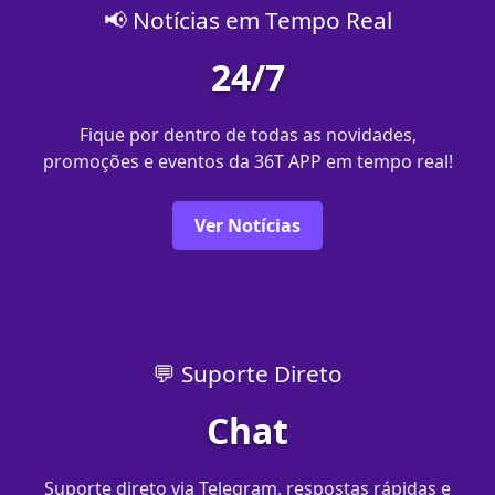
📢 Notícias em Tempo Real
24/7
Fique por dentro de todas as novidades,
promoções e eventos da 36T APP em tempo real!
Ver Notícias
💬 Suporte Direto
Chat
Suporte direto via Telegram, respostas rápidas e