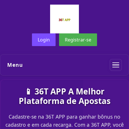
Login
Registrar-se
Menu
📱 36T APP A Melhor
Plataforma de Apostas
Cadastre-se na 36T APP para ganhar bônus no
cadastro e em cada recarga. Com a 36T APP, você