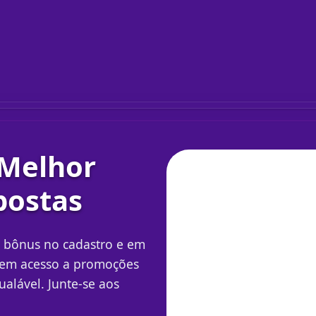
 Melhor
postas
 bônus no cadastro e em
tem acesso a promoções
ualável. Junte-se aos