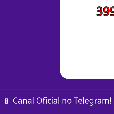
📱 Canal Oficial no Telegram!