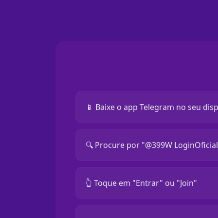
📱 Baixe o app Telegram no seu disp
🔍 Procure por "@399W LoginOficial
👆 Toque em "Entrar" ou "Join"