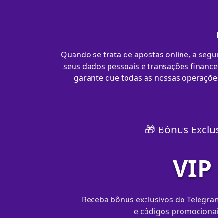
Quando se trata de apostas online, a segu
seus dados pessoais e transações finance
garante que todas as nossas operações
🎁 Bônus Exclu
VIP
Receba bônus exclusivos do Telegra
e códigos promocionai