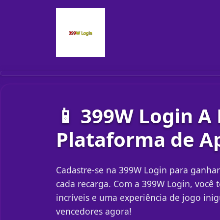
📱 399W Login A
Plataforma de A
Cadastre-se na 399W Login para ganhar
cada recarga. Com a 399W Login, você 
incríveis e uma experiência de jogo inig
vencedores agora!