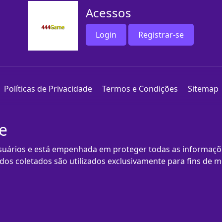
Acessos
Login
Registrar-se
Políticas de Privacidade
Termos e Condições
Sitemap
de
usuários e está empenhada em proteger todas as informaçõ
os coletados são utilizados exclusivamente para fins de m