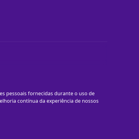
es pessoais fornecidas durante o uso de
elhoria contínua da experiência de nossos