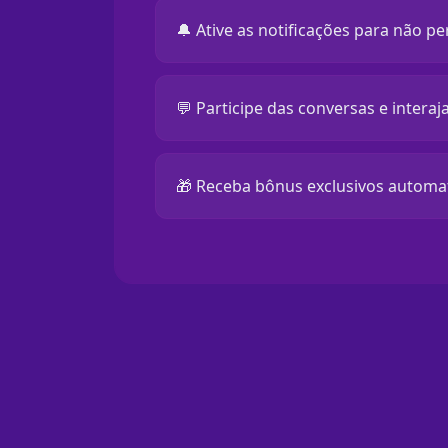
🔔 Ative as notificações para não p
💬 Participe das conversas e interaj
🎁 Receba bônus exclusivos autom