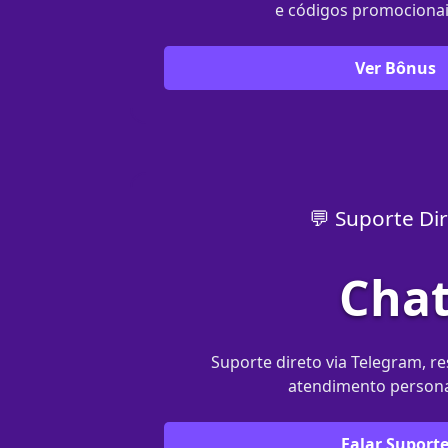
e códigos promocionai
Ver Bônus
💬 Suporte Di
Cha
Suporte direto via Telegram, r
atendimento persona
Falar Suport