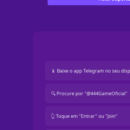
📱 Baixe o app Telegram no seu disp
🔍 Procure por "@444GameOficial"
👆 Toque em "Entrar" ou "Join"