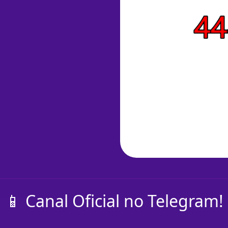
📱 Canal Oficial no Telegram!