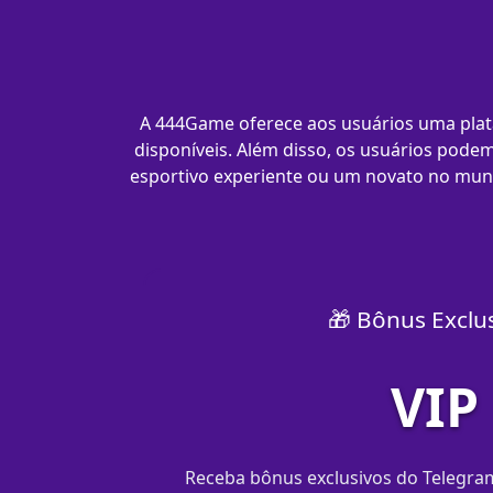
A 444Game oferece aos usuários uma plat
disponíveis. Além disso, os usuários pode
esportivo experiente ou um novato no mundo
🎁 Bônus Exclu
VIP
Receba bônus exclusivos do Telegra