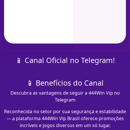
📱 Canal Oficial no Telegram!
📱 Benefícios do Canal
Descubra as vantagens de seguir a 444Win Vip no
Telegram
Reconhecida no setor por sua segurança e estabilidade
— a plataforma 444Win Vip Brasil oferece promoções
incríveis e jogos diversos em um só lugar.