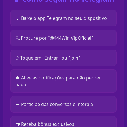
📱 Baixe o app Telegram no seu dispositivo
🔍 Procure por "@444Win VipOficial"
👆 Toque em "Entrar" ou "Join"
🔔 Ative as notificações para não perder
nada
💬 Participe das conversas e interaja
🎁 Receba bônus exclusivos