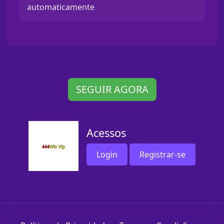
automaticamente
SEGUIR AGORA
Acessos
Login
Registrar-se