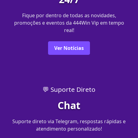
Fique por dentro de todas as novidades,
promoções e eventos da 444Win Vip em tempo
real!
Ver Notícias
💬 Suporte Direto
Chat
Suporte direto via Telegram, respostas rápidas e
atendimento personalizado!