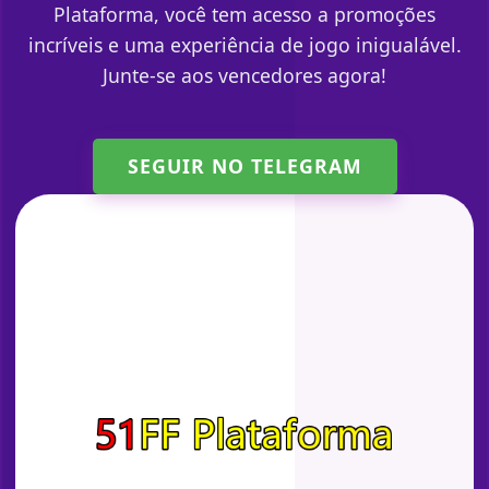
Plataforma, você tem acesso a promoções
incríveis e uma experiência de jogo inigualável.
Junte-se aos vencedores agora!
SEGUIR NO TELEGRAM