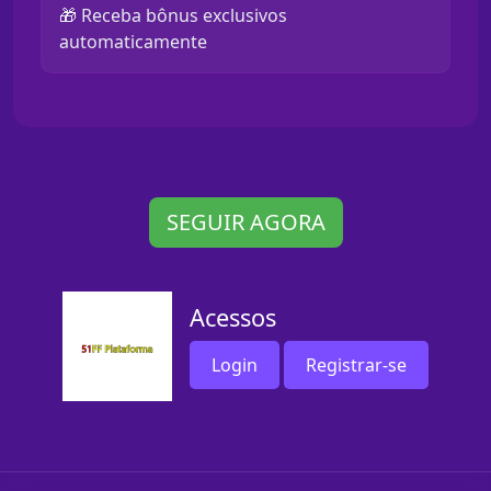
🎁 Receba bônus exclusivos
automaticamente
SEGUIR AGORA
Acessos
Login
Registrar-se