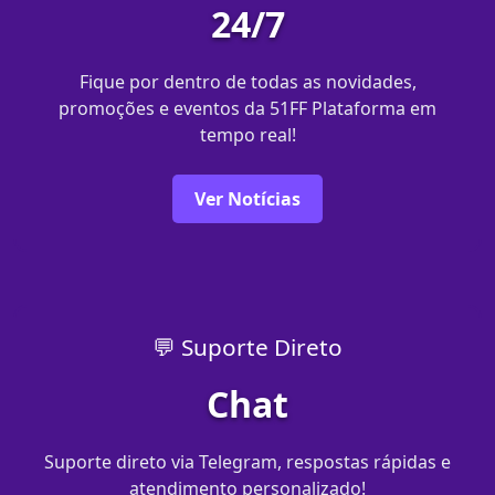
24/7
Fique por dentro de todas as novidades,
promoções e eventos da 51FF Plataforma em
tempo real!
Ver Notícias
💬 Suporte Direto
Chat
Suporte direto via Telegram, respostas rápidas e
atendimento personalizado!