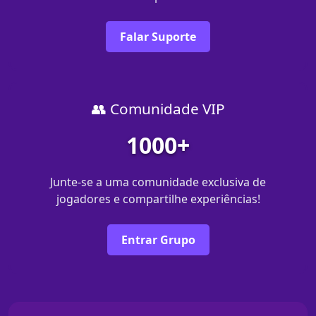
Falar Suporte
👥 Comunidade VIP
1000+
Junte-se a uma comunidade exclusiva de
jogadores e compartilhe experiências!
Entrar Grupo