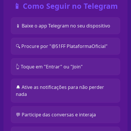
📱 Como Seguir no Telegram
📱 Baixe o app Telegram no seu dispositivo
🔍 Procure por "@51FF PlataformaOficial"
👆 Toque em "Entrar" ou "Join"
🔔 Ative as notificações para não perder
nada
💬 Participe das conversas e interaja