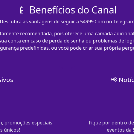
📱 Benefícios do Canal
Descubra as vantagens de seguir a 54999.Com no Telegra
ltamente recomendada, pois oferece uma camada adicional 
à sua conta em caso de perda de senha ou problemas de log
gurança predefinidas, ou você pode criar sua própria perg
sivos
📢 Notí
m, promoções especiais
Fique por dentro d
s únicos!
eventos da 