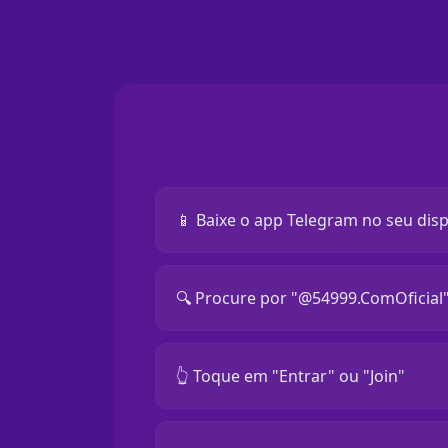
📱 Baixe o app Telegram no seu disp
🔍 Procure por "@54999.ComOficial
👆 Toque em "Entrar" ou "Join"