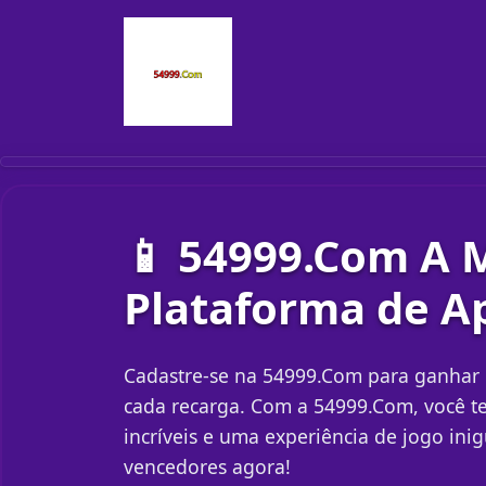
📱 54999.Com A 
Plataforma de A
Cadastre-se na 54999.Com para ganhar
cada recarga. Com a 54999.Com, você 
incríveis e uma experiência de jogo inig
vencedores agora!