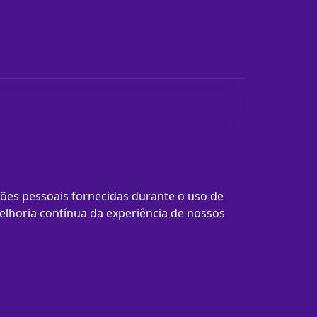
ões pessoais fornecidas durante o uso de
elhoria contínua da experiência de nossos