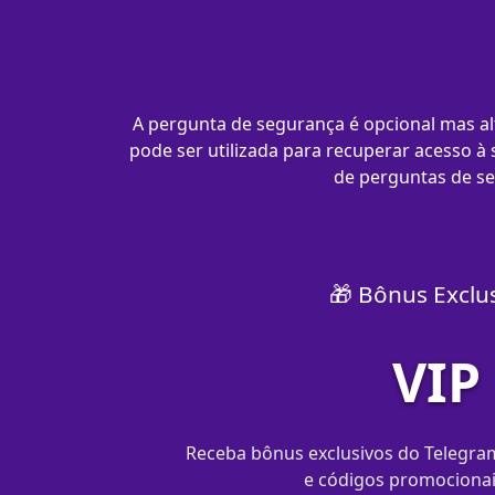
A pergunta de segurança é opcional mas a
pode ser utilizada para recuperar acesso 
de perguntas de se
🎁 Bônus Exclu
VIP
Receba bônus exclusivos do Telegra
e códigos promocionai