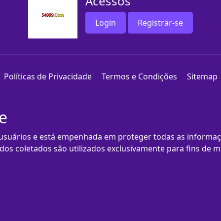
Acessos
Login
Registrar-se
Políticas de Privacidade
Termos e Condições
Sitemap
de
s usuários e está empenhada em proteger todas as informaç
os coletados são utilizados exclusivamente para fins de m