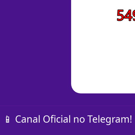
📱 Canal Oficial no Telegram!