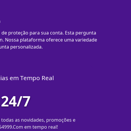
m
de proteção para sua conta. Esta pergunta
in. Nossa plataforma oferece uma variedade
unta personalizada.
cias em Tempo Real
24/7
e todas as novidades, promoções e
54999.Com em tempo real!