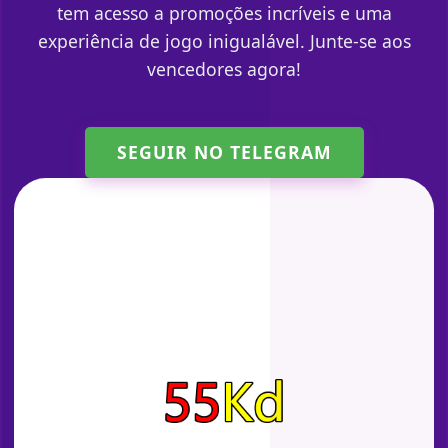
tem acesso a promoções incríveis e uma
experiência de jogo inigualável. Junte-se aos
vencedores agora!
SEGUIR NO TELEGRAM