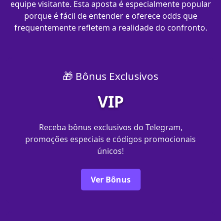
equipe visitante. Esta aposta é especialmente popular
porque é fácil de entender e oferece odds que
frequentemente refletem a realidade do confronto.
🎁 Bônus Exclusivos
VIP
Receba bônus exclusivos do Telegram,
promoções especiais e códigos promocionais
únicos!
Ver Bônus