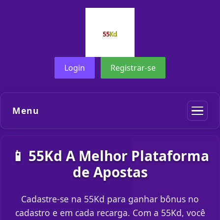
Login
Registrar-se
Menu
📱 55Kd A Melhor Plataforma
de Apostas
Cadastre-se na 55Kd para ganhar bônus no
cadastro e em cada recarga. Com a 55Kd, você