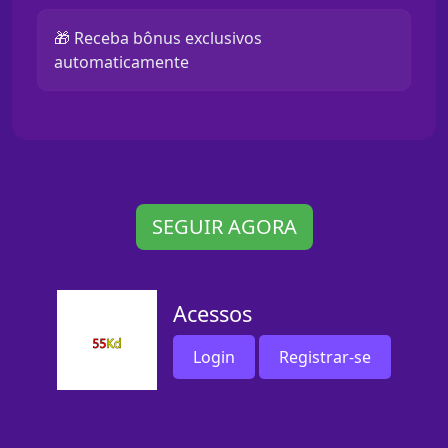
🎁 Receba bônus exclusivos
automaticamente
SEGUIR AGORA
Acessos
Login
Registrar-se