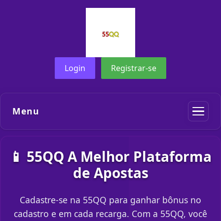
Login
Registrar-se
Menu
📱 55QQ A Melhor Plataforma
de Apostas
Cadastre-se na 55QQ para ganhar bônus no
cadastro e em cada recarga. Com a 55QQ, você