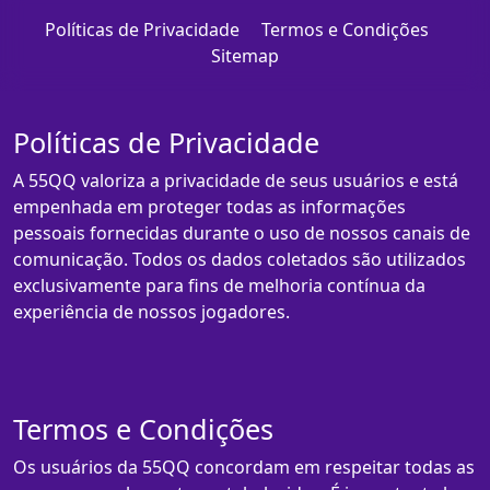
Políticas de Privacidade
Termos e Condições
Sitemap
Políticas de Privacidade
A 55QQ valoriza a privacidade de seus usuários e está
empenhada em proteger todas as informações
pessoais fornecidas durante o uso de nossos canais de
comunicação. Todos os dados coletados são utilizados
exclusivamente para fins de melhoria contínua da
experiência de nossos jogadores.
Termos e Condições
Os usuários da 55QQ concordam em respeitar todas as