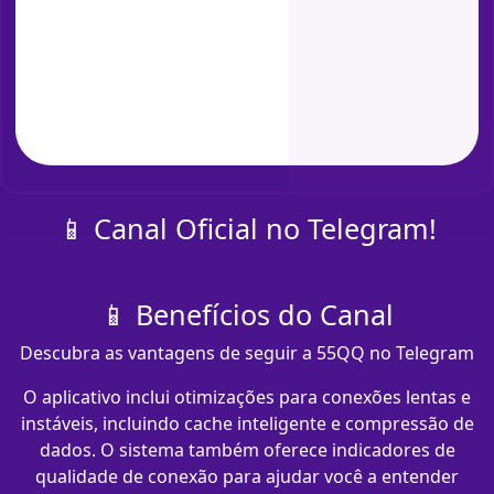
📱 Canal Oficial no Telegram!
📱 Benefícios do Canal
Descubra as vantagens de seguir a 55QQ no Telegram
O aplicativo inclui otimizações para conexões lentas e
instáveis, incluindo cache inteligente e compressão de
dados. O sistema também oferece indicadores de
qualidade de conexão para ajudar você a entender