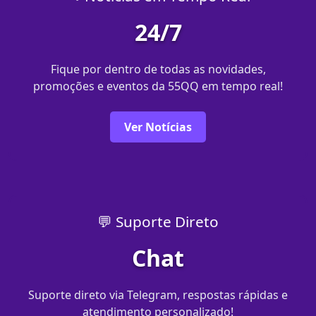
24/7
Fique por dentro de todas as novidades,
promoções e eventos da 55QQ em tempo real!
Ver Notícias
💬 Suporte Direto
Chat
Suporte direto via Telegram, respostas rápidas e
atendimento personalizado!