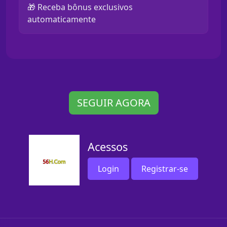
🎁 Receba bônus exclusivos
automaticamente
SEGUIR AGORA
Acessos
Login
Registrar-se