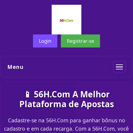
Login
Registrar-se
Menu
📱 56H.Com A Melhor
Plataforma de Apostas
Cadastre-se na 56H.Com para ganhar bônus no
cadastro e em cada recarga. Com a 56H.Com, você