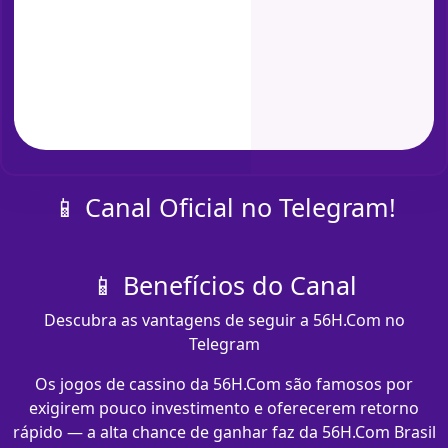
📱 Canal Oficial no Telegram!
📱 Benefícios do Canal
Descubra as vantagens de seguir a 56H.Com no
Telegram
Os jogos de cassino da 56H.Com são famosos por
exigirem pouco investimento e oferecerem retorno
rápido — a alta chance de ganhar faz da 56H.Com Brasil