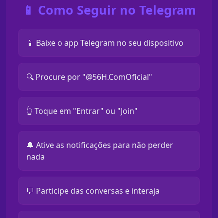
📱 Como Seguir no Telegram
📱 Baixe o app Telegram no seu dispositivo
🔍 Procure por "@56H.ComOficial"
👆 Toque em "Entrar" ou "Join"
🔔 Ative as notificações para não perder
nada
💬 Participe das conversas e interaja