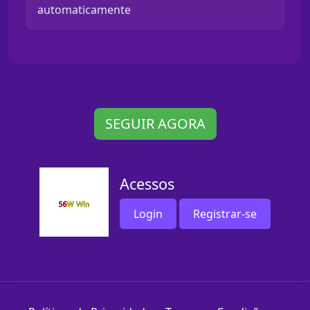
automaticamente
SEGUIR AGORA
Acessos
Login
Registrar-se