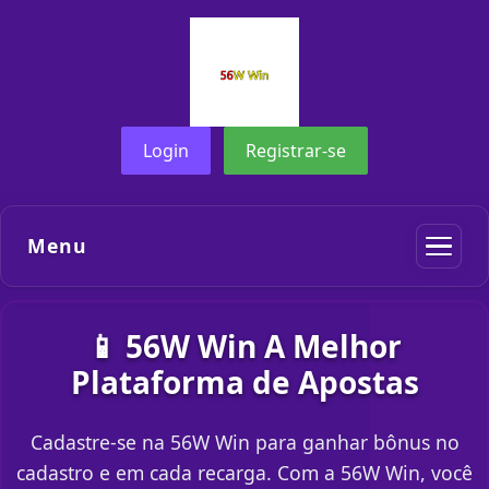
Login
Registrar-se
Menu
📱 56W Win A Melhor
Plataforma de Apostas
Cadastre-se na 56W Win para ganhar bônus no
cadastro e em cada recarga. Com a 56W Win, você