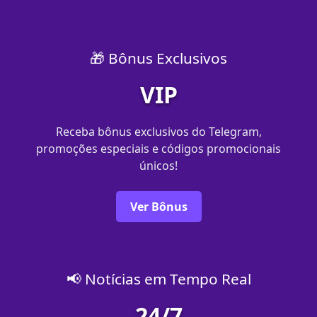
🎁 Bônus Exclusivos
VIP
Receba bônus exclusivos do Telegram,
promoções especiais e códigos promocionais
únicos!
Ver Bônus
📢 Notícias em Tempo Real
24/7