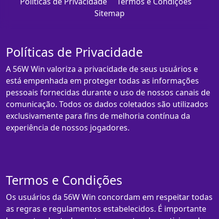
Políticas de Privacidade
Termos e Condições
Sitemap
Políticas de Privacidade
A 56W Win valoriza a privacidade de seus usuários e
está empenhada em proteger todas as informações
pessoais fornecidas durante o uso de nossos canais de
comunicação. Todos os dados coletados são utilizados
exclusivamente para fins de melhoria contínua da
experiência de nossos jogadores.
Termos e Condições
Os usuários da 56W Win concordam em respeitar todas
as regras e regulamentos estabelecidos. É importante