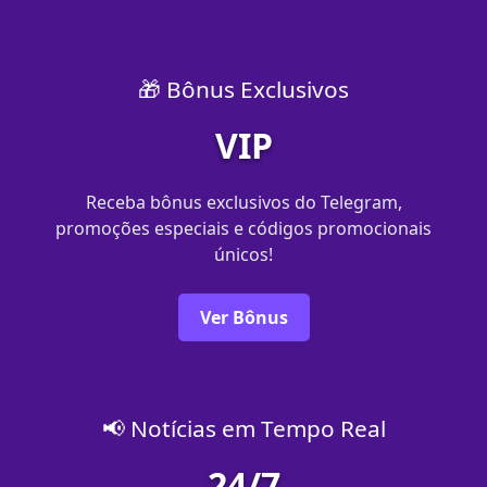
🎁 Bônus Exclusivos
VIP
Receba bônus exclusivos do Telegram,
promoções especiais e códigos promocionais
únicos!
Ver Bônus
📢 Notícias em Tempo Real
24/7