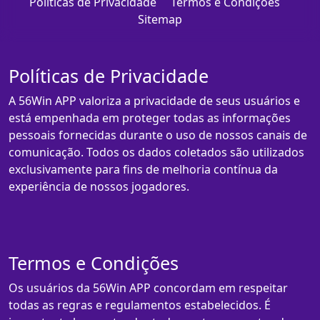
Políticas de Privacidade
Termos e Condições
Sitemap
Políticas de Privacidade
A 56Win APP valoriza a privacidade de seus usuários e
está empenhada em proteger todas as informações
pessoais fornecidas durante o uso de nossos canais de
comunicação. Todos os dados coletados são utilizados
exclusivamente para fins de melhoria contínua da
experiência de nossos jogadores.
Termos e Condições
Os usuários da 56Win APP concordam em respeitar
todas as regras e regulamentos estabelecidos. É