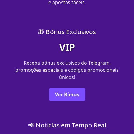
e apostas fáceis.
🎁 Bônus Exclusivos
VIP
Receba bônus exclusivos do Telegram,
promoções especiais e códigos promocionais
únicos!
Ver Bônus
📢 Notícias em Tempo Real