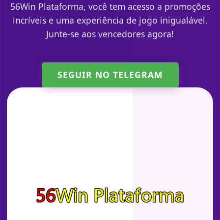
56Win Plataforma, você tem acesso a promoções
incríveis e uma experiência de jogo inigualável.
Junte-se aos vencedores agora!
SEGUIR NO TELEGRAM