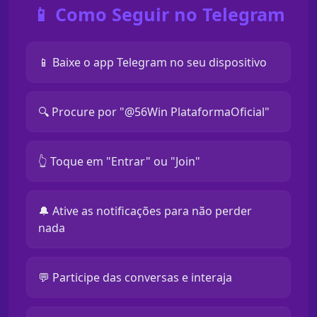
📱 Como Seguir no Telegram
📱 Baixe o app Telegram no seu dispositivo
🔍 Procure por "@56Win PlataformaOficial"
👆 Toque em "Entrar" ou "Join"
🔔 Ative as notificações para não perder
nada
💬 Participe das conversas e interaja