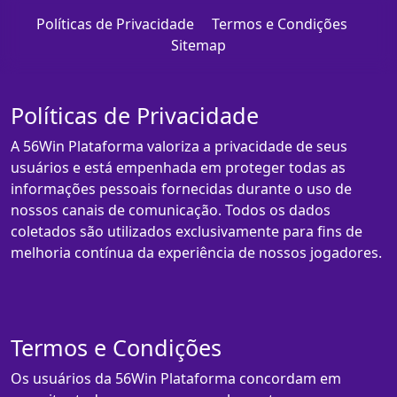
Políticas de Privacidade
Termos e Condições
Sitemap
Políticas de Privacidade
A 56Win Plataforma valoriza a privacidade de seus
usuários e está empenhada em proteger todas as
informações pessoais fornecidas durante o uso de
nossos canais de comunicação. Todos os dados
coletados são utilizados exclusivamente para fins de
melhoria contínua da experiência de nossos jogadores.
Termos e Condições
Os usuários da 56Win Plataforma concordam em