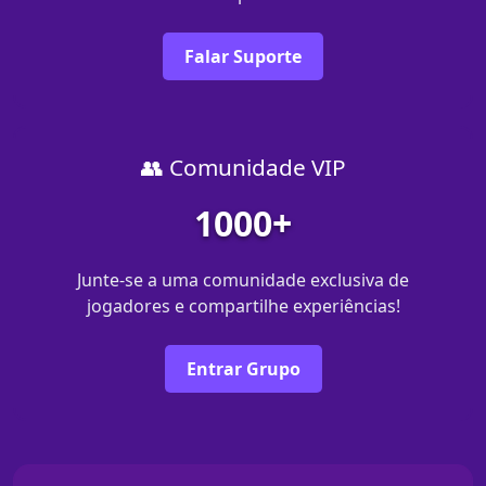
Falar Suporte
👥 Comunidade VIP
1000+
Junte-se a uma comunidade exclusiva de
jogadores e compartilhe experiências!
Entrar Grupo