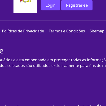
Login
Registrar-se
Políticas de Privacidade
Termos e Condições
Sitemap
de
usuários e está empenhada em proteger todas as informaçõ
os coletados são utilizados exclusivamente para fins de m