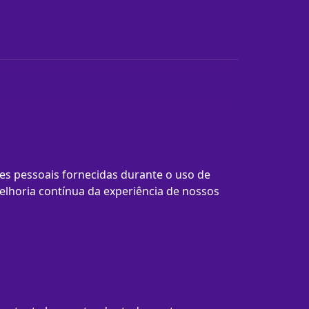
es pessoais fornecidas durante o uso de
elhoria contínua da experiência de nossos