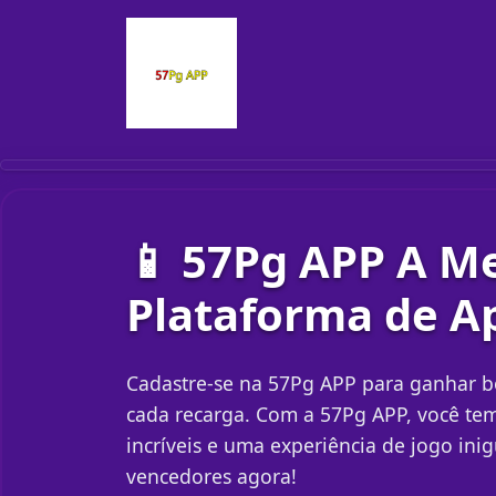
📱 57Pg APP A M
Plataforma de A
Cadastre-se na 57Pg APP para ganhar b
cada recarga. Com a 57Pg APP, você te
incríveis e uma experiência de jogo inig
vencedores agora!