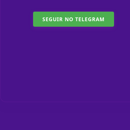
SEGUIR NO TELEGRAM