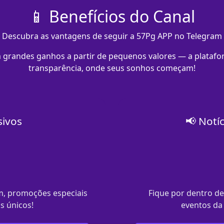
📱 Benefícios do Canal
Descubra as vantagens de seguir a 57Pg APP no Telegram
grandes ganhos a partir de pequenos valores — a plataform
transparência, onde seus sonhos começam!
sivos
📢 Notí
m, promoções especiais
Fique por dentro d
s únicos!
eventos da