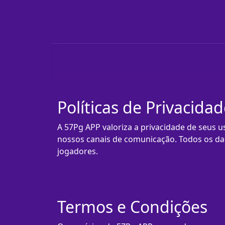
Políticas de Privacida
A 57Pg APP valoriza a privacidade de seus 
nossos canais de comunicação. Todos os dad
jogadores.
Termos e Condições