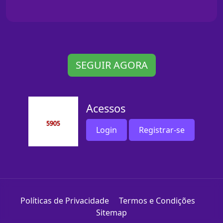
SEGUIR AGORA
Acessos
Login
Registrar-se
Políticas de Privacidade
Termos e Condições
Sitemap