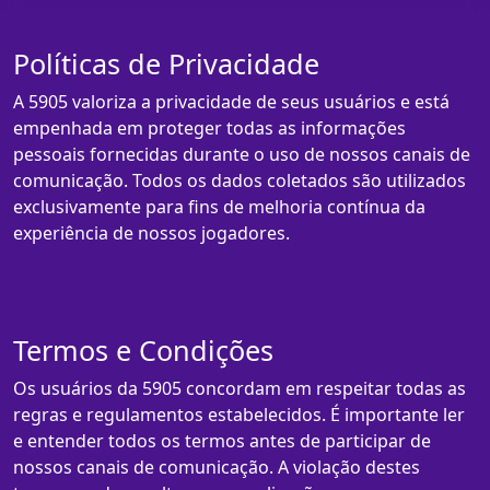
Políticas de Privacidade
A 5905 valoriza a privacidade de seus usuários e está
empenhada em proteger todas as informações
pessoais fornecidas durante o uso de nossos canais de
comunicação. Todos os dados coletados são utilizados
exclusivamente para fins de melhoria contínua da
experiência de nossos jogadores.
Termos e Condições
Os usuários da 5905 concordam em respeitar todas as
regras e regulamentos estabelecidos. É importante ler
e entender todos os termos antes de participar de
nossos canais de comunicação. A violação destes