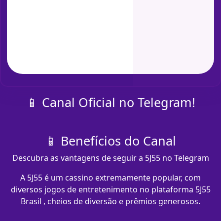
📱 Canal Oficial no Telegram!
📱 Benefícios do Canal
Descubra as vantagens de seguir a 5J55 no Telegram
A 5J55 é um cassino extremamente popular, com
diversos jogos de entretenimento no plataforma 5J55
Brasil , cheios de diversão e prêmios generosos.