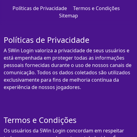
Políticas de Privacidade
Termos e Condições
Sitemap
Políticas de Privacidade
A 5Win Login valoriza a privacidade de seus usuários e
está empenhada em proteger todas as informações
pessoais fornecidas durante o uso de nossos canais de
comunicação. Todos os dados coletados são utilizados
exclusivamente para fins de melhoria contínua da
experiência de nossos jogadores.
Termos e Condições
Os usuários da 5Win Login concordam em respeitar