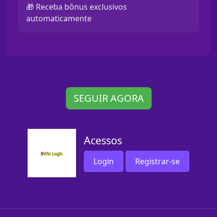
🎁 Receba bônus exclusivos
automaticamente
SEGUIR AGORA
Acessos
Login
Registrar-se