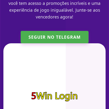
você tem acesso a promoções incríveis e uma
experiência de jogo inigualável. Junte-se aos
vencedores agora!
SEGUIR NO TELEGRAM