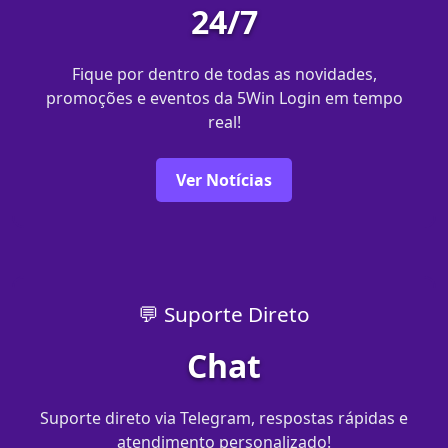
24/7
Fique por dentro de todas as novidades,
promoções e eventos da 5Win Login em tempo
real!
Ver Notícias
💬 Suporte Direto
Chat
Suporte direto via Telegram, respostas rápidas e
atendimento personalizado!