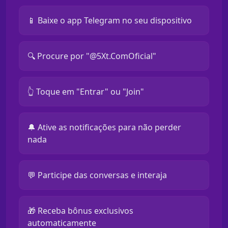
📱 Baixe o app Telegram no seu dispositivo
🔍 Procure por "@5Xt.ComOficial"
👆 Toque em "Entrar" ou "Join"
🔔 Ative as notificações para não perder
nada
💬 Participe das conversas e interaja
🎁 Receba bônus exclusivos
automaticamente