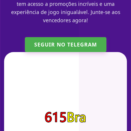
tem acesso a promoções incríveis e uma
experiência de jogo inigualável. Junte-se aos
vencedores agora!
SEGUIR NO TELEGRAM