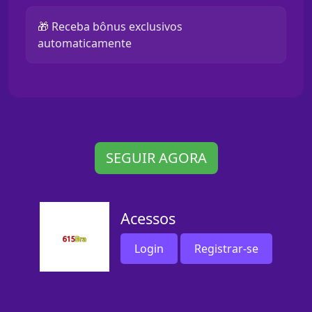
🎁 Receba bônus exclusivos
automaticamente
SEGUIR AGORA
Acessos
Login
Registrar-se