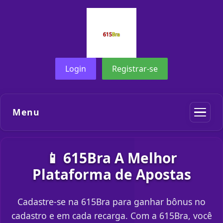
Login
Registrar-se
Menu
📱 615Bra A Melhor
Plataforma de Apostas
Cadastre-se na 615Bra para ganhar bônus no
cadastro e em cada recarga. Com a 615Bra, você