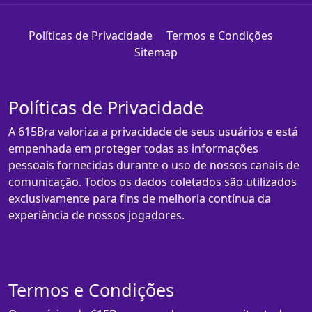
Políticas de Privacidade
Termos e Condições
Sitemap
Políticas de Privacidade
A 615Bra valoriza a privacidade de seus usuários e está
empenhada em proteger todas as informações
pessoais fornecidas durante o uso de nossos canais de
comunicação. Todos os dados coletados são utilizados
exclusivamente para fins de melhoria contínua da
experiência de nossos jogadores.
Termos e Condições