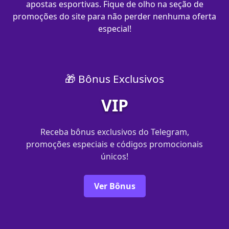
apostas esportivas. Fique de olho na seção de
promoções do site para não perder nenhuma oferta
especial!
🎁 Bônus Exclusivos
VIP
Receba bônus exclusivos do Telegram,
promoções especiais e códigos promocionais
únicos!
Ver Bônus