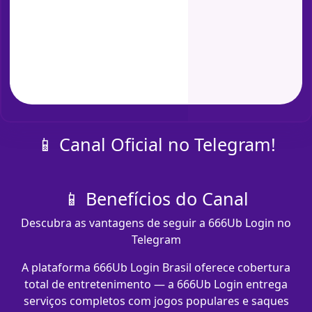
📱 Canal Oficial no Telegram!
📱 Benefícios do Canal
Descubra as vantagens de seguir a 666Ub Login no
Telegram
A plataforma 666Ub Login Brasil oferece cobertura
total de entretenimento — a 666Ub Login entrega
serviços completos com jogos populares e saques