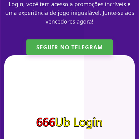
Login, você tem acesso a promoções incríveis e
uma experiência de jogo inigualável. Junte-se aos
vencedores agora!
SEGUIR NO TELEGRAM