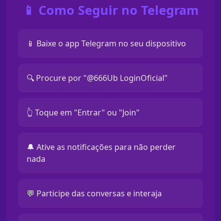
📱 Como Seguir no Telegram
📱 Baixe o app Telegram no seu dispositivo
🔍 Procure por "@666Ub LoginOficial"
👆 Toque em "Entrar" ou "Join"
🔔 Ative as notificações para não perder
nada
💬 Participe das conversas e interaja