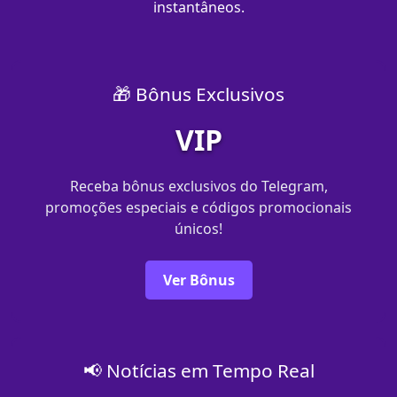
instantâneos.
🎁 Bônus Exclusivos
VIP
Receba bônus exclusivos do Telegram,
promoções especiais e códigos promocionais
únicos!
Ver Bônus
📢 Notícias em Tempo Real