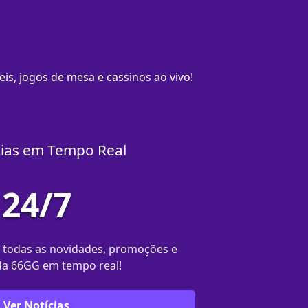
s, jogos de mesa e cassinos ao vivo!
cias em Tempo Real
24/7
e todas as novidades, promoções e
da 66GG em tempo real!
Ver Notícias