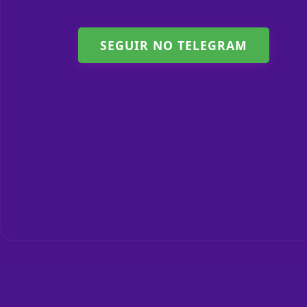
SEGUIR NO TELEGRAM