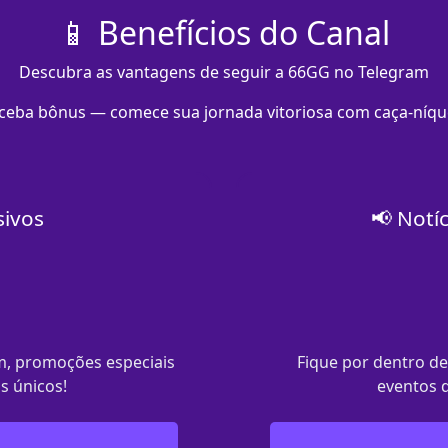
📱 Benefícios do Canal
Descubra as vantagens de seguir a 66GG no Telegram
eceba bônus — comece sua jornada vitoriosa com caça-níquei
sivos
📢 Notí
m, promoções especiais
Fique por dentro d
s únicos!
eventos 