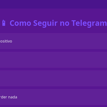
📱 Como Seguir no Telegram
ositivo
erder nada