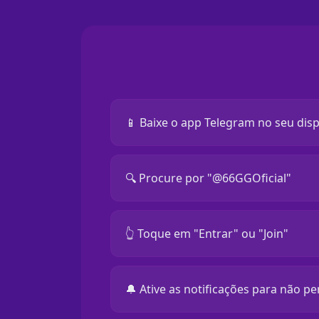
📱 Baixe o app Telegram no seu disp
🔍 Procure por "@66GGOficial"
👆 Toque em "Entrar" ou "Join"
🔔 Ative as notificações para não p