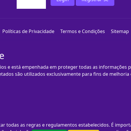
Políticas de Privacidade
Termos e Condições
Sitemap
de
ários e está empenhada em proteger todas as informações p
tados são utilizados exclusivamente para fins de melhoria
r todas as regras e regulamentos estabelecidos. É importa