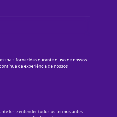
essoais fornecidas durante o uso de nossos
 contínua da experiência de nossos
nte ler e entender todos os termos antes