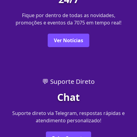
Fique por dentro de todas as novidades,
promoções e eventos da 7075 em tempo real!
Ver Notícias
💬 Suporte Direto
Chat
Suporte direto via Telegram, respostas rápidas e
atendimento personalizado!