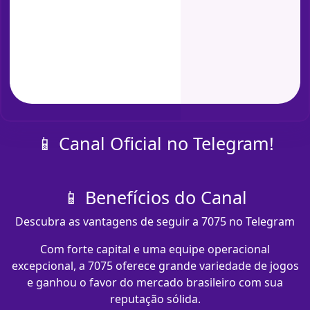
📱 Canal Oficial no Telegram!
📱 Benefícios do Canal
Descubra as vantagens de seguir a 7075 no Telegram
Com forte capital e uma equipe operacional
excepcional, a 7075 oferece grande variedade de jogos
e ganhou o favor do mercado brasileiro com sua
reputação sólida.