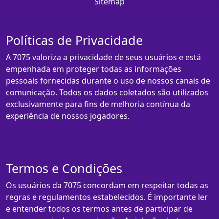
Sitemap
Políticas de Privacidade
A 7075 valoriza a privacidade de seus usuários e está
empenhada em proteger todas as informações
pessoais fornecidas durante o uso de nossos canais de
comunicação. Todos os dados coletados são utilizados
exclusivamente para fins de melhoria contínua da
experiência de nossos jogadores.
Termos e Condições
Os usuários da 7075 concordam em respeitar todas as
regras e regulamentos estabelecidos. É importante ler
e entender todos os termos antes de participar de