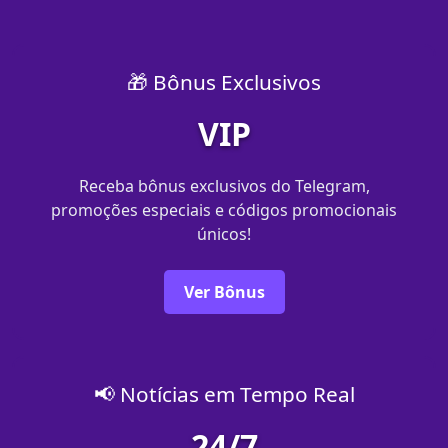
🎁 Bônus Exclusivos
VIP
Receba bônus exclusivos do Telegram,
promoções especiais e códigos promocionais
únicos!
Ver Bônus
📢 Notícias em Tempo Real
24/7