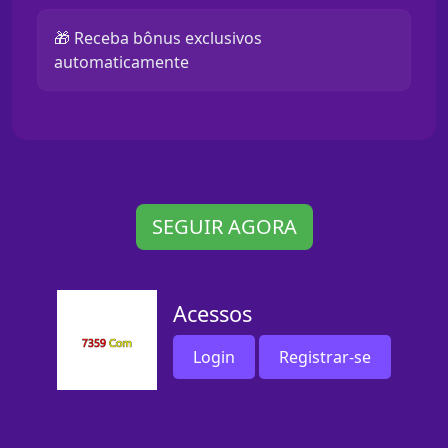
🎁 Receba bônus exclusivos
automaticamente
SEGUIR AGORA
Acessos
Login
Registrar-se