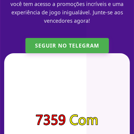
você tem acesso a promoções incríveis e uma
experiência de jogo inigualável. Junte-se aos
vencedores agora!
SEGUIR NO TELEGRAM