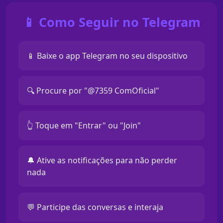
📱 Como Seguir no Telegram
📱 Baixe o app Telegram no seu dispositivo
🔍 Procure por "@7359 ComOficial"
👆 Toque em "Entrar" ou "Join"
🔔 Ative as notificações para não perder
nada
💬 Participe das conversas e interaja