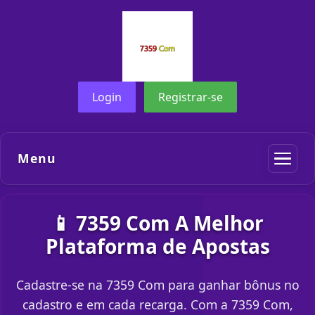
Login
Registrar-se
Menu
📱 7359 Com A Melhor
Plataforma de Apostas
Cadastre-se na 7359 Com para ganhar bônus no
cadastro e em cada recarga. Com a 7359 Com,