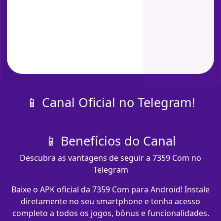
📱 Canal Oficial no Telegram!
📱 Benefícios do Canal
Descubra as vantagens de seguir a 7359 Com no
Telegram
Baixe o APK oficial da 7359 Com para Android! Instale
diretamente no seu smartphone e tenha acesso
completo a todos os jogos, bônus e funcionalidades.