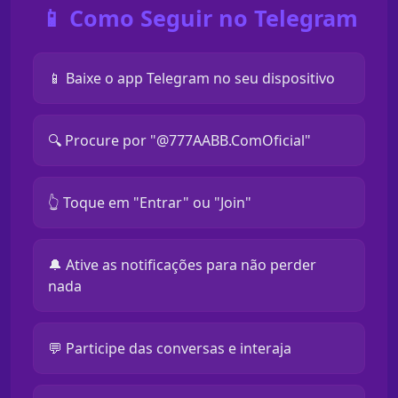
📱 Como Seguir no Telegram
📱 Baixe o app Telegram no seu dispositivo
🔍 Procure por "@777AABB.ComOficial"
👆 Toque em "Entrar" ou "Join"
🔔 Ative as notificações para não perder
nada
💬 Participe das conversas e interaja