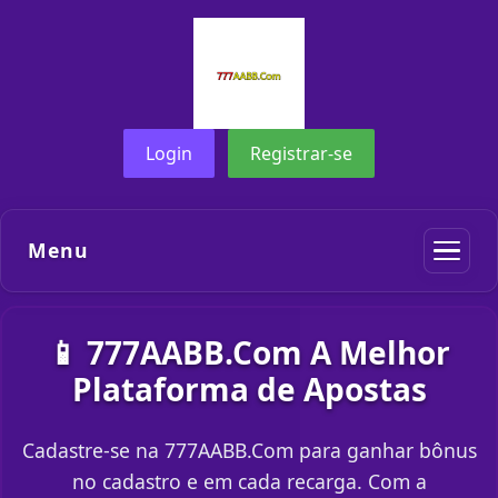
Login
Registrar-se
Menu
📱 777AABB.Com A Melhor
Plataforma de Apostas
Cadastre-se na 777AABB.Com para ganhar bônus
no cadastro e em cada recarga. Com a