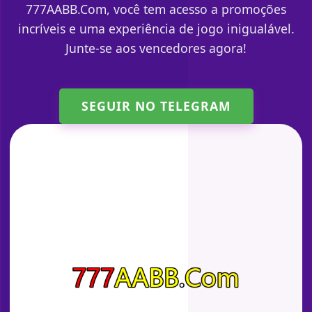
777AABB.Com, você tem acesso a promoções
incríveis e uma experiência de jogo inigualável.
Junte-se aos vencedores agora!
SEGUIR NO TELEGRAM