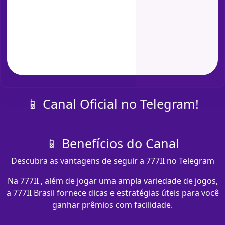
📱 Canal Oficial no Telegram!
📱 Benefícios do Canal
Descubra as vantagens de seguir a 777II no Telegram
Na 777II , além de jogar uma ampla variedade de jogos,
a 777II Brasil fornece dicas e estratégias úteis para você
ganhar prêmios com facilidade.