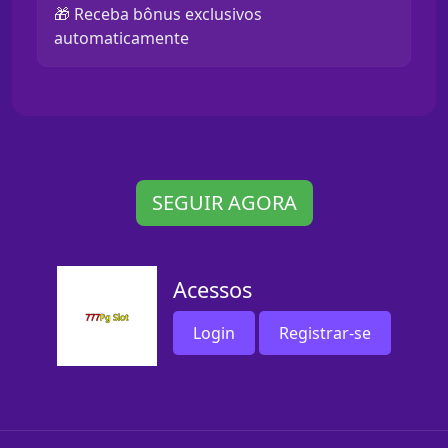
🎁 Receba bônus exclusivos
automaticamente
SEGUIR AGORA
Acessos
Login
Registrar-se