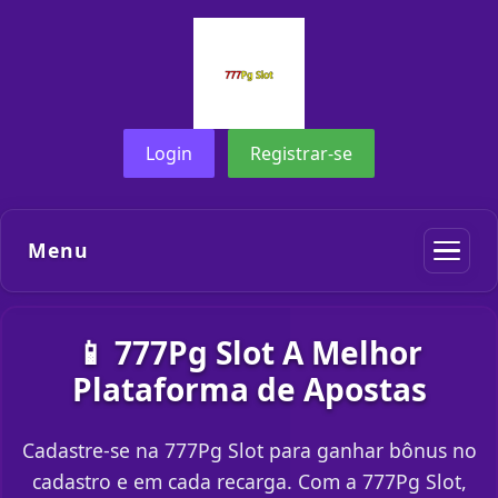
Login
Registrar-se
Menu
📱 777Pg Slot A Melhor
Plataforma de Apostas
Cadastre-se na 777Pg Slot para ganhar bônus no
cadastro e em cada recarga. Com a 777Pg Slot,