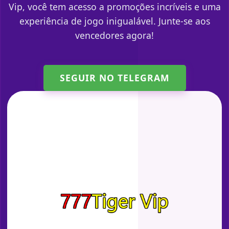
Vip, você tem acesso a promoções incríveis e uma
experiência de jogo inigualável. Junte-se aos
vencedores agora!
SEGUIR NO TELEGRAM