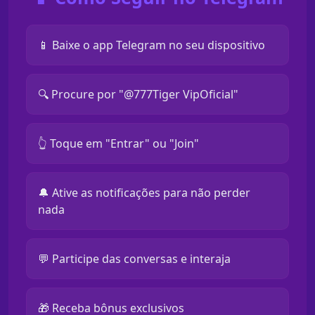
📱 Baixe o app Telegram no seu dispositivo
🔍 Procure por "@777Tiger VipOficial"
👆 Toque em "Entrar" ou "Join"
🔔 Ative as notificações para não perder
nada
💬 Participe das conversas e interaja
🎁 Receba bônus exclusivos