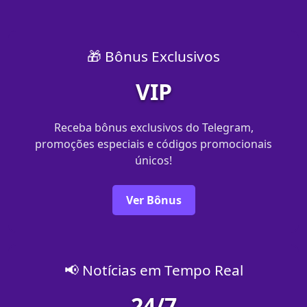
🎁 Bônus Exclusivos
VIP
Receba bônus exclusivos do Telegram,
promoções especiais e códigos promocionais
únicos!
Ver Bônus
📢 Notícias em Tempo Real
24/7