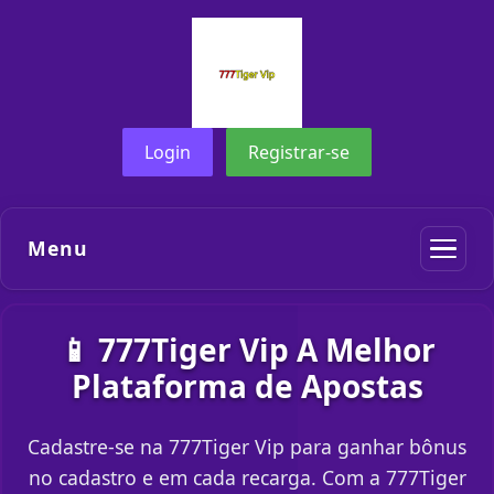
Login
Registrar-se
Menu
📱 777Tiger Vip A Melhor
Plataforma de Apostas
Cadastre-se na 777Tiger Vip para ganhar bônus
no cadastro e em cada recarga. Com a 777Tiger