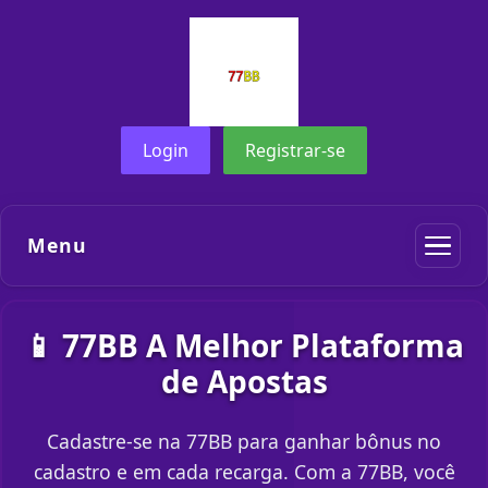
Login
Registrar-se
Menu
📱 77BB A Melhor Plataforma
de Apostas
Cadastre-se na 77BB para ganhar bônus no
cadastro e em cada recarga. Com a 77BB, você