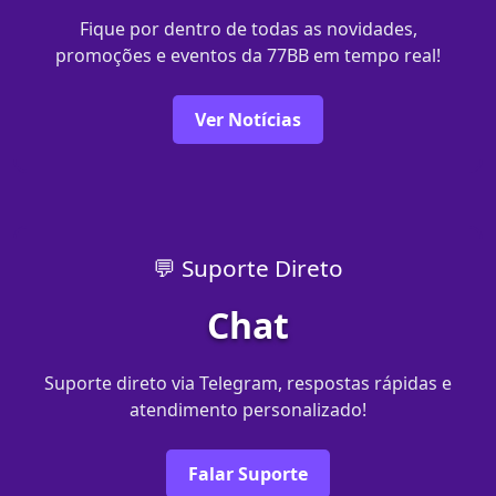
Fique por dentro de todas as novidades,
promoções e eventos da 77BB em tempo real!
Ver Notícias
💬 Suporte Direto
Chat
Suporte direto via Telegram, respostas rápidas e
atendimento personalizado!
Falar Suporte