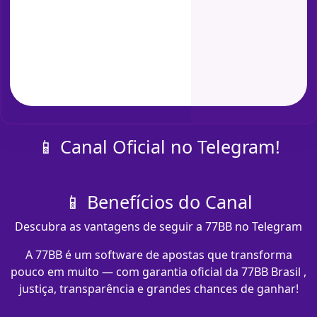
📱 Canal Oficial no Telegram!
📱 Benefícios do Canal
Descubra as vantagens de seguir a 77BB no Telegram
A 77BB é um software de apostas que transforma
pouco em muito — com garantia oficial da 77BB Brasil ,
justiça, transparência e grandes chances de ganhar!