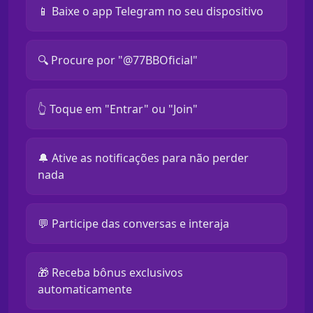
📱 Baixe o app Telegram no seu dispositivo
🔍 Procure por "@77BBOficial"
👆 Toque em "Entrar" ou "Join"
🔔 Ative as notificações para não perder
nada
💬 Participe das conversas e interaja
🎁 Receba bônus exclusivos
automaticamente