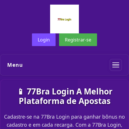
Login
Registrar-se
Menu
📱 77Bra Login A Melhor
Plataforma de Apostas
Cadastre-se na 77Bra Login para ganhar bônus no
cadastro e em cada recarga. Com a 77Bra Login,