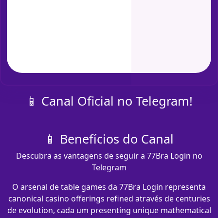
📱 Canal Oficial no Telegram!
📱 Benefícios do Canal
Descubra as vantagens de seguir a 77Bra Login no
Telegram
O arsenal de table games da 77Bra Login representa
canonical casino offerings refined através de centuries
de evolution, cada um presenting unique mathematical