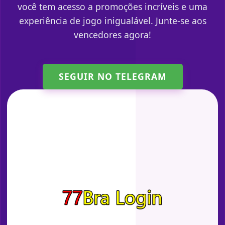
você tem acesso a promoções incríveis e uma
experiência de jogo inigualável. Junte-se aos
vencedores agora!
SEGUIR NO TELEGRAM