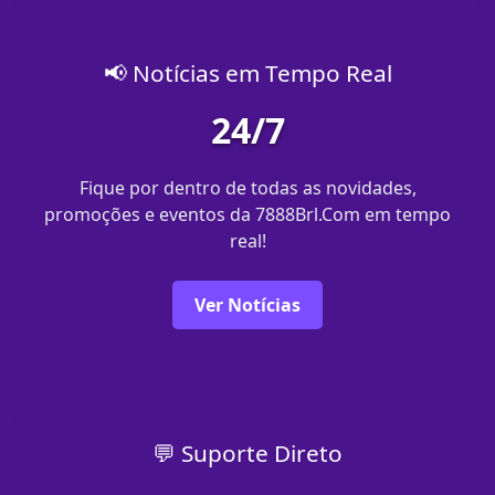
📢 Notícias em Tempo Real
24/7
Fique por dentro de todas as novidades,
promoções e eventos da 7888Brl.Com em tempo
real!
Ver Notícias
💬 Suporte Direto