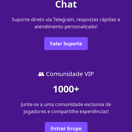
Chat
Suporte direto via Telegram, respostas rápidas e
atendimento personalizado!
Falar Suporte
👥 Comunidade VIP
1000+
Junte-se a uma comunidade exclusiva de
jogadores e compartilhe experiências!
Entrar Grupo