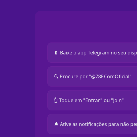
📱 Baixe o app Telegram no seu disp
🔍 Procure por "@78F.ComOficial"
👆 Toque em "Entrar" ou "Join"
🔔 Ative as notificações para não p