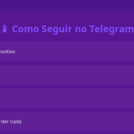
📱 Como Seguir no Telegram
ositivo
erder nada