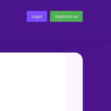
Login
Registrar-se