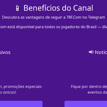
📱 Benefícios do Canal
Descubra as vantagens de seguir a 78F.Com no Telegram
om está disponível para todos os jogadores do Brasil — di
sivos
📢 Notí
m, promoções especiais
Fique por dentro d
s únicos!
eventos d