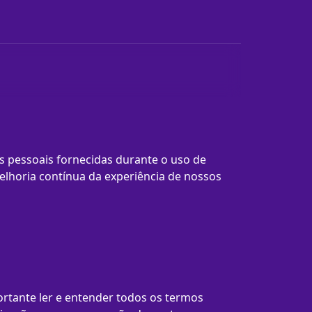
s pessoais fornecidas durante o uso de
elhoria contínua da experiência de nossos
rtante ler e entender todos os termos