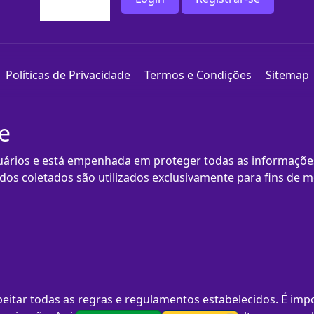
Políticas de Privacidade
Termos e Condições
Sitemap
de
suários e está empenhada em proteger todas as informaçõe
os coletados são utilizados exclusivamente para fins de m
itar todas as regras e regulamentos estabelecidos. É impo