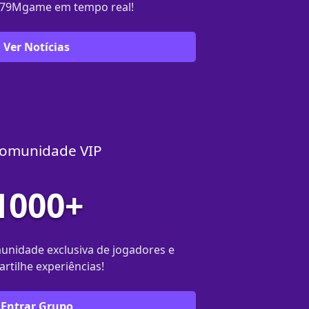
 79Mgame em tempo real!
Ver Notícias
Comunidade VIP
1000+
unidade exclusiva de jogadores e
rtilhe experiências!
Entrar Grupo