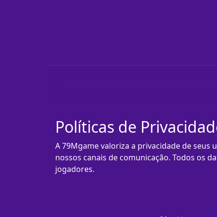
Políticas de Privacida
A 79Mgame valoriza a privacidade de seus 
nossos canais de comunicação. Todos os dad
jogadores.