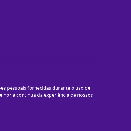
es pessoais fornecidas durante o uso de
elhoria contínua da experiência de nossos