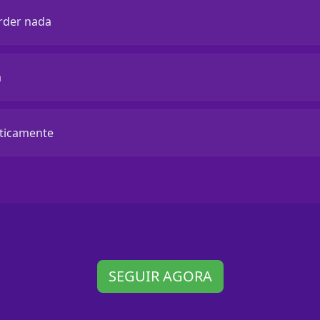
erder nada
a
aticamente
SEGUIR AGORA