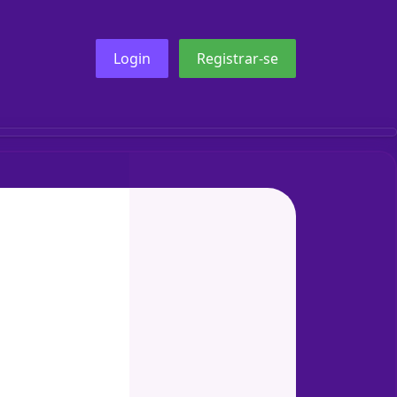
Login
Registrar-se