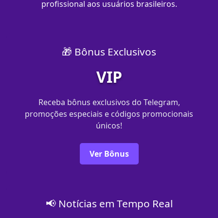
profissional aos usuários brasileiros.
🎁 Bônus Exclusivos
VIP
Receba bônus exclusivos do Telegram,
promoções especiais e códigos promocionais
únicos!
Ver Bônus
📢 Notícias em Tempo Real