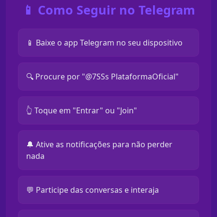
📱 Como Seguir no Telegram
📱 Baixe o app Telegram no seu dispositivo
🔍 Procure por "@7SSs PlataformaOficial"
👆 Toque em "Entrar" ou "Join"
🔔 Ative as notificações para não perder
nada
💬 Participe das conversas e interaja