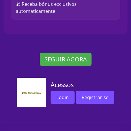
🎁 Receba bônus exclusivos
automaticamente
SEGUIR AGORA
Acessos
Login
Registrar-se