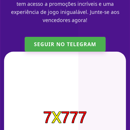
tem acesso a promoções incríveis e uma
experiência de jogo inigualável. Junte-se aos
vencedores agora!
SEGUIR NO TELEGRAM