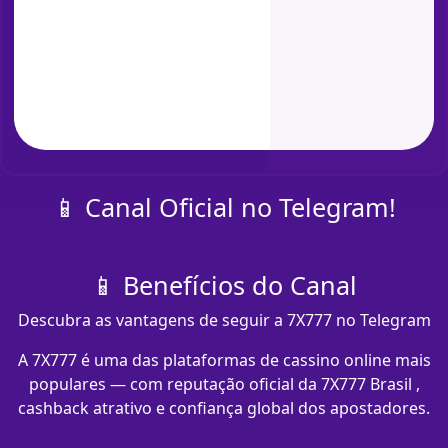
📱 Canal Oficial no Telegram!
📱 Benefícios do Canal
Descubra as vantagens de seguir a 7X777 no Telegram
A 7X777 é uma das plataformas de cassino online mais
populares — com reputação oficial da 7X777 Brasil ,
cashback atrativo e confiança global dos apostadores.