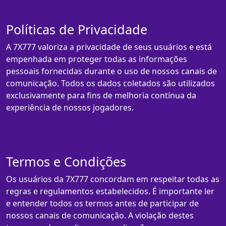
Políticas de Privacidade
A 7X777 valoriza a privacidade de seus usuários e está
empenhada em proteger todas as informações
pessoais fornecidas durante o uso de nossos canais de
comunicação. Todos os dados coletados são utilizados
exclusivamente para fins de melhoria contínua da
experiência de nossos jogadores.
Termos e Condições
Os usuários da 7X777 concordam em respeitar todas as
regras e regulamentos estabelecidos. É importante ler
e entender todos os termos antes de participar de
nossos canais de comunicação. A violação destes