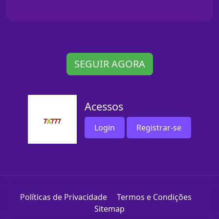
SEGUIR AGORA
Acessos
Login
Registrar-se
Políticas de Privacidade
Termos e Condições
Sitemap