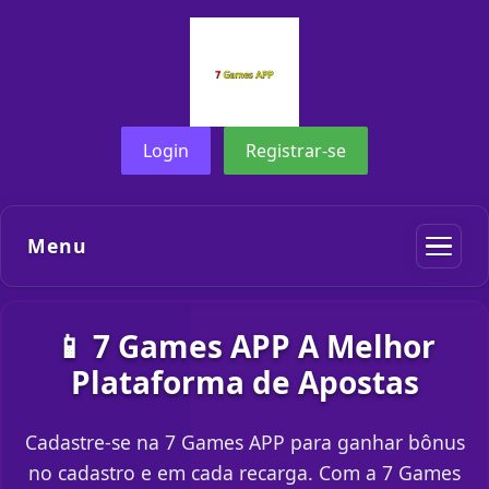
Login
Registrar-se
Menu
📱 7 Games APP A Melhor
Plataforma de Apostas
Cadastre-se na 7 Games APP para ganhar bônus
no cadastro e em cada recarga. Com a 7 Games