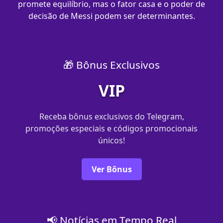
promete equilíbrio, mas o fator casa e o poder de
decisão de Messi podem ser determinantes.
🎁 Bônus Exclusivos
VIP
Receba bônus exclusivos do Telegram,
promoções especiais e códigos promocionais
únicos!
Ver Bônus
📢 Notícias em Tempo Real