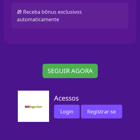
🎁 Receba bônus exclusivos
automaticamente
SEGUIR AGORA
Acessos
Login
Registrar-se