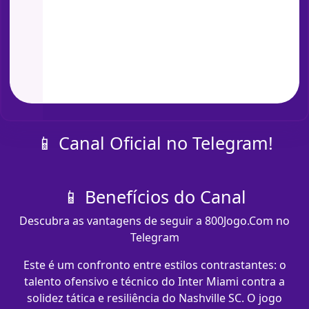
📱 Canal Oficial no Telegram!
📱 Benefícios do Canal
Descubra as vantagens de seguir a 800Jogo.Com no
Telegram
Este é um confronto entre estilos contrastantes: o
talento ofensivo e técnico do Inter Miami contra a
solidez tática e resiliência do Nashville SC. O jogo